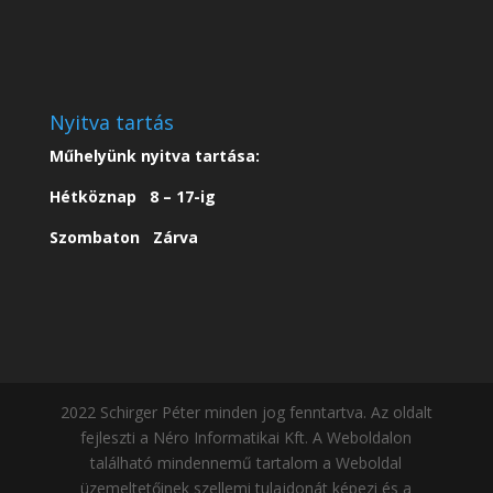
Nyitva tartás
Műhelyünk nyitva tartása:
Hétköznap 8 – 17-ig
Szombaton Zárva
2022 Schirger Péter minden jog fenntartva. Az oldalt
fejleszti a Néro Informatikai Kft. A Weboldalon
található mindennemű tartalom a Weboldal
üzemeltetőinek szellemi tulajdonát képezi és a