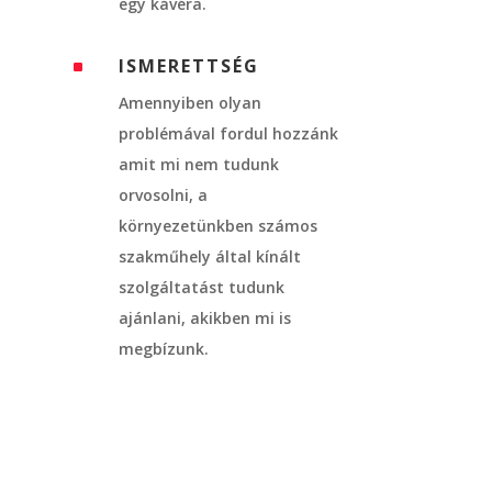
egy kávéra.
ISMERETTSÉG
^
Amennyiben olyan
problémával fordul hozzánk
amit mi nem tudunk
orvosolni, a
környezetünkben számos
szakműhely által kínált
szolgáltatást tudunk
ajánlani, akikben mi is
megbízunk.