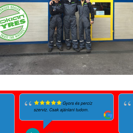
Gyors és percíz
szerviz. Csak ajánlani tudom.