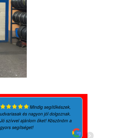
Mindig segítőkészek,
udvariasak és nagyon jól dolgoznak.
kedvesek! Kös
Jó szívvel ajánlom őket! Köszönöm a
gyors segítséget!