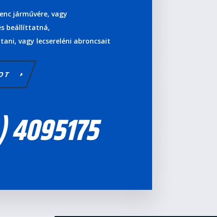
enc járművére, vagy
s beállíttatná,
tani, vagy lecsereléni abroncsait
TOT
) 4095175