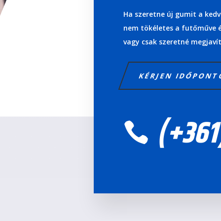
Ha szeretne új gumit a kedv
nem tökéletes a futőműve é
vagy csak szeretné megjavít
KÉRJEN IDŐPON
(+361
