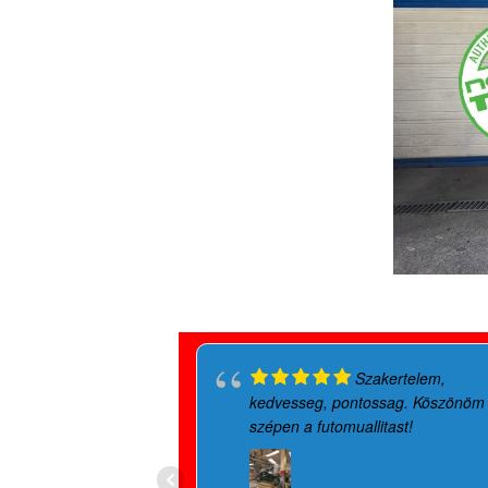
Szakertelem,
kedvesseg, pontossag. Köszönöm
szépen a futomuallitast!