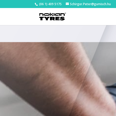
(06 1) 409 5175
Schirger.Peter@gumisch.hu