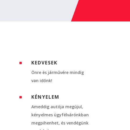
KEDVESEK
^
Önre és járművére mindíg
van időnk!
KÉNYELEM
^
Ameddig autója megújul,
kényelmes ügyfélvárónkban
megpihenhet, és vendégünk